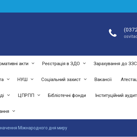
(0372
osvit
рмативні акти
Реєстрація в ЗДО
Зарахування до ЗЗ
та
НУШ
Соціальний захист
Вакансії
Атестац
ді
ЦПРПП
Бібліотечні фонди
Інституційний аудит
ання
значення Міжнародного дня миру