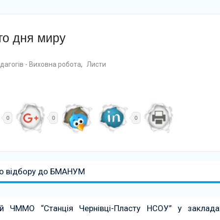
го дня миру
дагогів - Виховна робота
,
Листи
0
0
0
го відбору до БМАНУМ
ій ЧММО “Станція Чернівці-Пласту НСОУ” у заклада