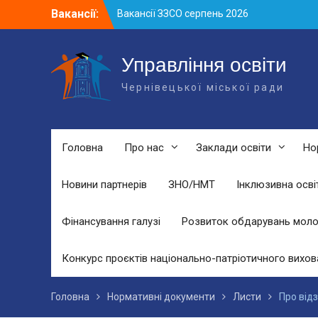
Skip
Вакансії:
Вакансії ЗЗСО серпень 2026
to
Вакансії ЗЗСО червень 2026
content
Вакансії у ЗДО та дошкільних
підрозділах ЗЗСО станом на 01.08.2026
Управління освіти
р.
Чернівецької міської ради
Головна
Про нас
Заклади освіти
Но
Новини партнерів
ЗНО/НМТ
Інклюзивна осві
Фінансування галузі
Розвиток обдарувань моло
Конкурс проєктів національно-патріотичного вихов
Головна
Нормативні документи
Листи
Про від