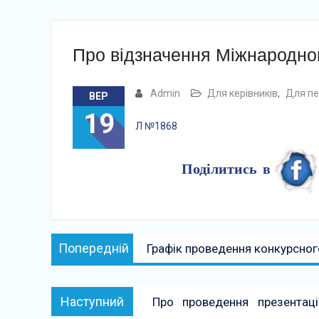
Про відзначення Міжнародно
Admin
Для керівників
,
Для пе
ВЕР
19
Л №1868
Поділитись в
Навігація
Попередній:
Попередній
Графік проведення конкурсно
записів
Наступний:
Наступний
Про проведення презентац