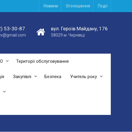
Новини
Оголошення
Події
) 53-30-87
вул. Героїв Майдану, 176
acv@gmail.com
58029 м. Чернівці
СО
Території обслуговування
ія
Закупівлі
Безпека
Учитель року