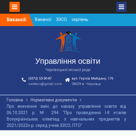
Skip
Вакансії:
Вакансії ЗЗСО серпень
to
2026
content
Вакансії ЗЗСО червень
2026
Вакансії у ЗДО та
дошкільних підрозділах
ЗЗСО станом на
Управління освіти
01.08.2026 р.
Чернівецької міської ради
(0372) 53-30-87
вул. Героїв Майдану, 176
osvitacv@gmail.com
58029 м. Чернівці
Головна
Нормативні документи
Про внесення змін до наказу управління освіти від
06.10.2021 р. № 294 “Про проведення І-ІІ етапів
Всеукраїнських олімпіад з навчальних предметів у
2021/2022н.р. серед учнів ЗЗСО, ПТО”