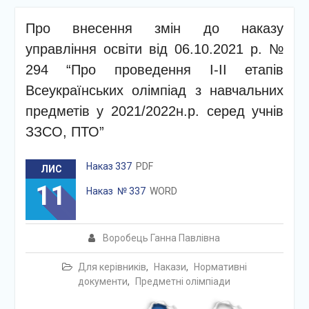
Про внесення змін до наказу
управління освіти від 06.10.2021 р. №
294 “Про проведення І-ІІ етапів
Всеукраїнських олімпіад з навчальних
предметів у 2021/2022н.р. серед учнів
ЗЗСО, ПТО”
Наказ 337
PDF
ЛИС
11
Наказ № 337
WORD
Воробець Ганна Павлівна
Для керівників
,
Накази
,
Нормативні
документи
,
Предметні олімпіади