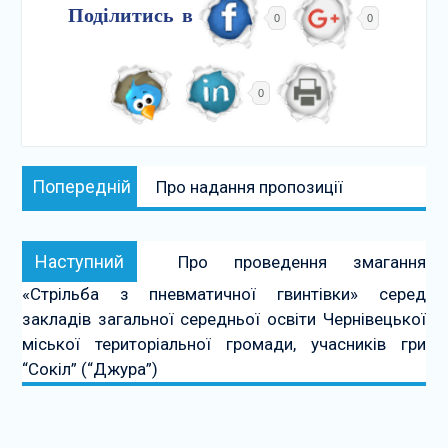
Поділитись в
0
0
0
Навігація
Попередній:
Попередній
Про надання пропозиції
записів
Наступний:
Наступний
Про проведення змагання
«Стрільба з пневматичної гвинтівки» серед
закладів загальної середньої освіти Чернівецької
міської територіальної громади, учасників гри
“Сокіл” (“Джура”)