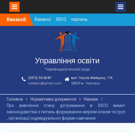
Skip
Вакансії:
Вакансії ЗЗСО серпень
to
2026
content
Вакансії ЗЗСО червень
2026
Вакансії у ЗДО та
дошкільних підрозділах
ЗЗСО станом на
Управління освіти
01.08.2026 р.
Чернівецької міської ради
(0372) 53-30-87
вул. Героїв Майдану, 176
osvitacv@gmail.com
58029 м. Чернівці
Головна
Нормативні документи
Накази
Про вивчення стану дотримання в ЗЗСО вимог
законодавства з питань формування мережі класів та груп
, організації індивідуальної форми навчання