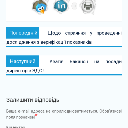
0
Навігація
Попередній:
Попередній
Щодо сприяння у проведенні
записів
дослідження з верифікації показників
Наступний:
Наступний
Увага! Вакансії на посади
директорів ЗДО!
Залишити відповідь
Ваша e-mail адреса не оприлюднюватиметься.
Обов’язкові
*
поля позначені
Коментар