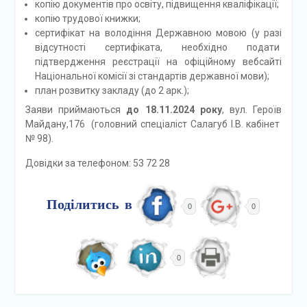
копію документів про освіту, підвищення кваліфікації;
копію трудової книжки;
сертифікат на володіння Державною мовою (у разі
відсутності сертифіката, необхідно подати
підтвердження реєстрації на офіційному вебсайті
Національної комісії зі стандартів державної мови);
план розвитку закладу (до 2 арк.);
Заяви приймаються
до
18
.
11
.202
4
року
, вул. Героїв
Майдану,176 (головний спеціаліст Салагуб І.В. кабінет
№ 98).
Довідки за телефоном: 53 72 28
Поділитись в
0
0
0
Навігація