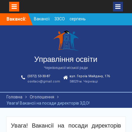
Skip
Вакансії:
Вакансії ЗЗСО серпень
to
2026
content
Вакансії ЗЗСО червень
2026
Вакансії у ЗДО та
дошкільних підрозділах
ЗЗСО станом на
Управління освіти
01.08.2026 р.
Чернівецької міської ради
(0372) 53-30-87
вул. Героїв Майдану, 176
osvitacv@gmail.com
58029 м. Чернівці
Головна
Оголошення
Увага! Вакансії на посади директорів ЗДО!
Увага! Вакансії на посади директорів