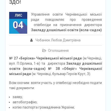
ЗДО!
Управління освіти Чернівецької міської
ЛИС
ради повідомляє про проведення
04
співбесіди на призначення директора
З
акладу дошкільної освіти (
ясла-садок
)
Чобанюк Любов Дмитрівна
Оголошення
№
27
«
Берізка
» Чернівецької міської ради
(м.Чернівці,
вул. П.Орлика, 1-в) та директора
Закладу дошкільної
освіти (ясла-садок) № 38 «Оберіг» Чернівецької
міської ради
(м. Чернівці, бульвар Героїв Крут, 3).
Всім охочим взяти участь у співбесіді необхідно подати
такі документи:
заяву;
автобіографію;
копію паспорта громадянина України;