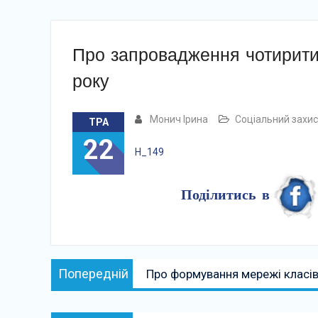
Про запровадження чотирити
року
Монич Ірина
Соціальний захис
ТРА
22
Н_149
Поділитись в
Навігація
Попередній:
Попередній
Про формування мережі класів
записів