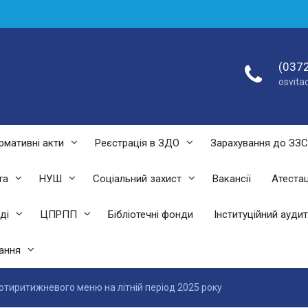
(0372
osvit
рмативні акти
Реєстрація в ЗДО
Зарахування до ЗЗ
та
НУШ
Соціальний захист
Вакансії
Атестац
ді
ЦПРПП
Бібліотечні фонди
Інституційний аудит
ання
тиритижневого меню на літній період 2025 року