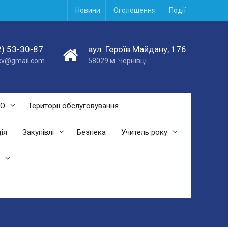
Новини
Оголошення
Події
) 53-30-87
вул. Героїв Майдану, 176
acv@gmail.com
58029 м. Чернівці
СО
Території обслуговування
ія
Закупівлі
Безпека
Учитель року