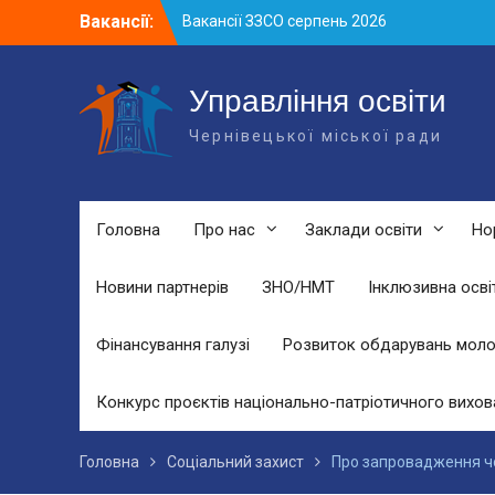
Skip
Вакансії:
Вакансії ЗЗСО серпень 2026
to
Вакансії ЗЗСО червень 2026
content
Вакансії у ЗДО та дошкільних
підрозділах ЗЗСО станом на 01.08.2026
Управління освіти
р.
Чернівецької міської ради
Головна
Про нас
Заклади освіти
Но
Новини партнерів
ЗНО/НМТ
Інклюзивна осві
Фінансування галузі
Розвиток обдарувань моло
Конкурс проєктів національно-патріотичного вихов
Головна
Соціальний захист
Про запровадження чо