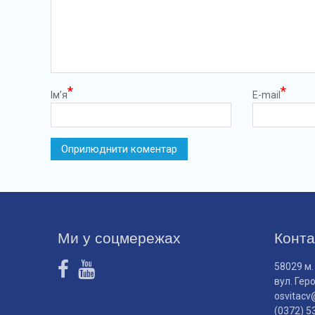
*
*
Ім’я
E-mail
Ми у соцмережах
Конта
58029 м.
вул. Гер
osvitacv
(0372) 5