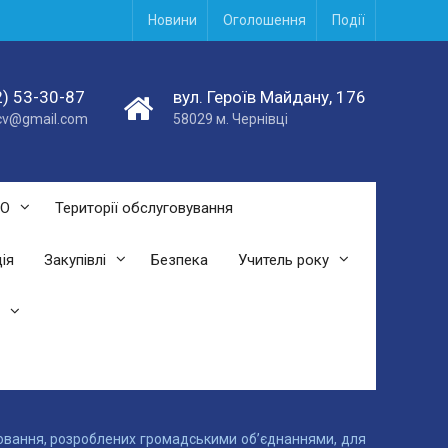
Новини
Оголошення
Події
) 53-30-87
вул. Героїв Майдану, 176
acv@gmail.com
58029 м. Чернівці
СО
Території обслуговування
ія
Закупівлі
Безпека
Учитель року
ховання, розроблених громадськими об’єднаннями, для