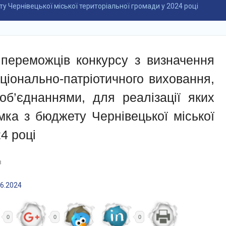
у Чернівецької міської територіальної громади у 2024 році
переможців конкурсу з визначення
аціонально-патріотичного виховання,
б’єднаннями, для реалізації яких
мка з бюджету Чернівецької міської
4 році
в
06.2024
0
0
0