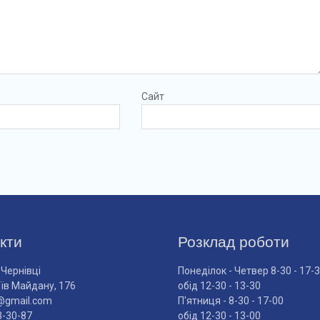
Сайт
кти
Розклад роботи
 Чернівці
Понеділок - Четвер 8-30 - 17-
оїв Майдану, 176
обід 12-30 - 13-30
@gmail.com
П'ятниця - 8-30 - 17-00
3-30-87
обід 12-30 - 13-00