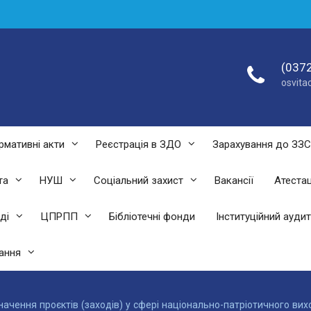
(0372
osvit
рмативні акти
Реєстрація в ЗДО
Зарахування до ЗЗ
та
НУШ
Соціальний захист
Вакансії
Атестац
ді
ЦПРПП
Бібліотечні фонди
Інституційний аудит
ання
ачення проєктів (заходів) у сфері національно-патріотичного ви