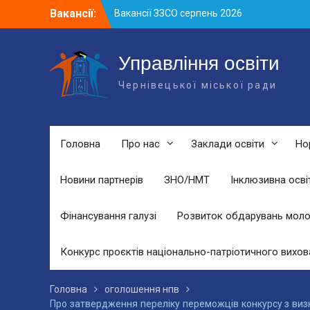
Skip
Вакансії:
Вакансії ЗЗСО серпень 2026
to
Вакансії ЗЗСО червень 2026
content
Вакансії у ЗДО та дошкільних
підрозділах ЗЗСО станом на 01.08.2026
Управління освіти
р.
Чернівецької міської ради
Головна
Про нас
Заклади освіти
Но
Новини партнерів
ЗНО/НМТ
Інклюзивна осві
Фінансування галузі
Розвиток обдарувань моло
Конкурс проєктів національно-патріотичного вихов
Головна
оголошення нпв
Про затвердження переліку переможців конкурсу з визн