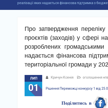
реалізації яких надається фінансова підтримка з бюджет
Про затвердження переліку 
проєктів (заходів) у сфері н
розроблених громадськими о
надається фінансова підтри
територіальної громади у 202
Кричун Ксенія
оголошення нп
ЛИП
01
Рішення Переможці конкурсу 1 від 25.
Поділитись в