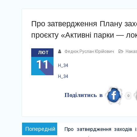
Про затвердження Плану захо
проєкту «Активні парки — лок
Федюк Руслан Юрійович
Нака
ЛЮТ
11
Н_34
Н_34
Поділитись в
0
Навігація
Попередній:
Попередній
Про затвердження заходів і
записів