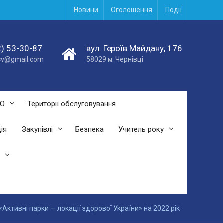
Новини
Оголошення
Події
) 53-30-87
вул. Героїв Майдану, 176
acv@gmail.com
58029 м. Чернівці
СО
Території обслуговування
ія
Закупівлі
Безпека
Учитель року
Активні парки — локації здорової України» на 2022 рік