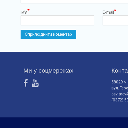
*
*
Ім’я
E-mail
Ми у соцмережах
Конта
58029 м.
вул. Гер
osvitacv
(0372) 5