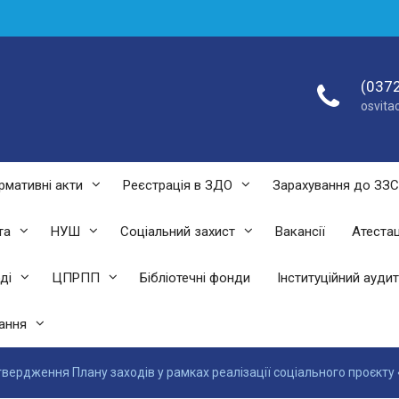
(0372
osvit
рмативні акти
Реєстрація в ЗДО
Зарахування до ЗЗ
та
НУШ
Соціальний захист
Вакансії
Атестац
ді
ЦПРПП
Бібліотечні фонди
Інституційний аудит
ання
вердження Плану заходів у рамках реалізації соціального проєкту «