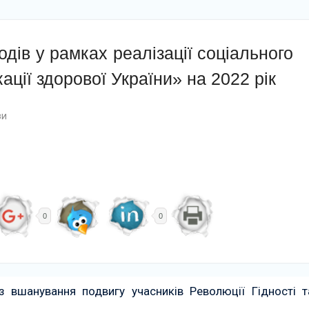
дів у рамках реалізації соціального
ації здорової України» на 2022 рік
зи
0
0
з вшанування подвигу учасників Революції Гідності т