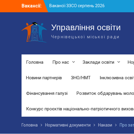
Skip
Вакансії:
Вакансії ЗЗСО серпень 2026
to
Вакансії ЗЗСО червень 2026
content
Вакансії у ЗДО та дошкільних
підрозділах ЗЗСО станом на 01.08.2026
Управління освіти
р.
Чернівецької міської ради
Головна
Про нас
Заклади освіти
Но
Новини партнерів
ЗНО/НМТ
Інклюзивна осві
Фінансування галузі
Розвиток обдарувань моло
Конкурс проєктів національно-патріотичного вихов
Головна
Нормативні документи
Накази
Про зат