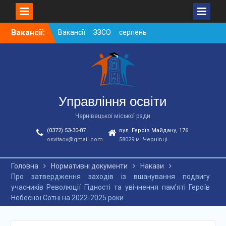
Skip
Вакансії:
Вакансії ЗЗСО серпень
to
2026
content
Вакансії ЗЗСО червень
2026
Вакансії у ЗДО та
дошкільних підрозділах
ЗЗСО станом на
Управління освіти
01.08.2026 р.
Чернівецької міської ради
(0372) 53-30-87
вул. Героїв Майдану, 176
osvitacv@gmail.com
58029 м. Чернівці
Головна
Нормативні документи
Накази
Про затвердження заходів із вшанування подвигу
учасників Революції Гідності та увічнення пам’яті Героїв
Небесної Сотні на 2022-2025 роки