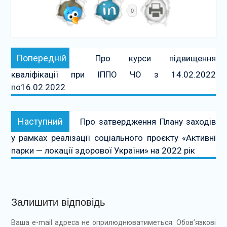
0
Навігація
Попередній:
Попередній
Про курси підвищення
записів
кваліфікації при ІППО ЧО з 14.02.2022
по16.02.2022
Наступний:
Наступний
Про затвердження Плану заходів
у рамках реалізації соціального проєкту «Активні
парки — локації здорової України» на 2022 рік
Залишити відповідь
Ваша e-mail адреса не оприлюднюватиметься.
Обов’язкові