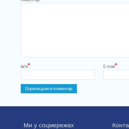
*
*
Ім’я
E-mail
Ми у соцмережах
Конта