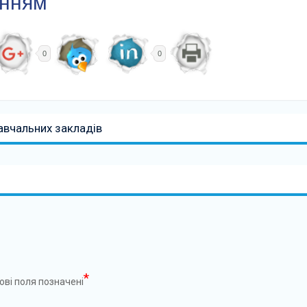
анням
0
0
авчальних закладів
*
ові поля позначені