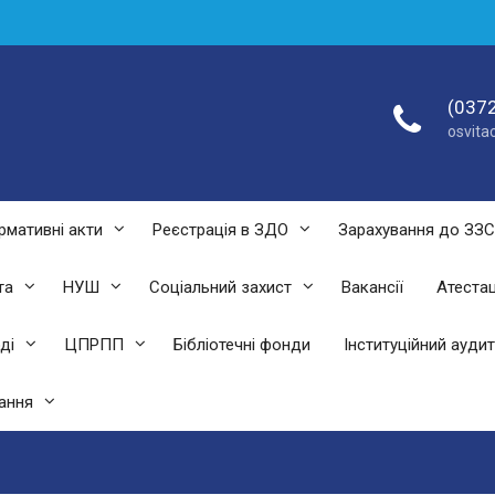
(0372
osvit
рмативні акти
Реєстрація в ЗДО
Зарахування до ЗЗ
та
НУШ
Соціальний захист
Вакансії
Атестац
ді
ЦПРПП
Бібліотечні фонди
Інституційний аудит
ання