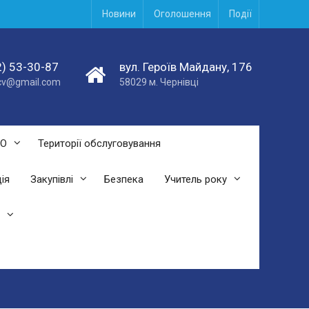
Новини
Оголошення
Події
) 53-30-87
вул. Героїв Майдану, 176
acv@gmail.com
58029 м. Чернівці
СО
Території обслуговування
ія
Закупівлі
Безпека
Учитель року