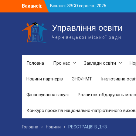
Skip
Вакансії:
Вакансії ЗЗСО серпень 2026
to
Вакансії ЗЗСО червень 2026
content
Вакансії у ЗДО та дошкільних
підрозділах ЗЗСО станом на 01.08.2026
Управління освіти
р.
Чернівецької міської ради
Головна
Про нас
Заклади освіти
Но
Новини партнерів
ЗНО/НМТ
Інклюзивна осві
Фінансування галузі
Розвиток обдарувань моло
Конкурс проєктів національно-патріотичного вихов
Головна
Новини
РЕЄСТРАЦІЯ В ДНЗ