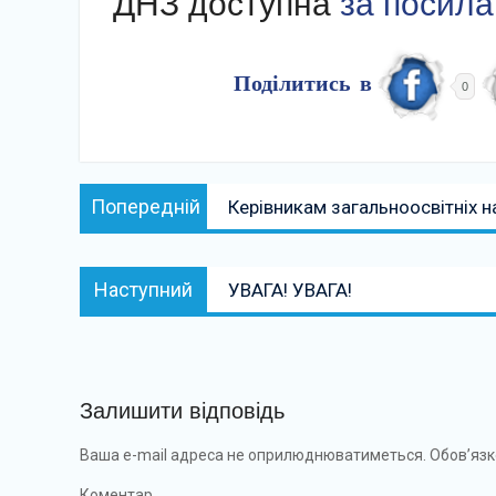
ДНЗ доступна
за посил
Поділитись в
0
Навігація
Попередній:
Попередній
Керівникам загальноосвітніх н
записів
Наступний:
Наступний
УВАГА! УВАГА!
Залишити відповідь
Ваша e-mail адреса не оприлюднюватиметься.
Обов’язк
Коментар