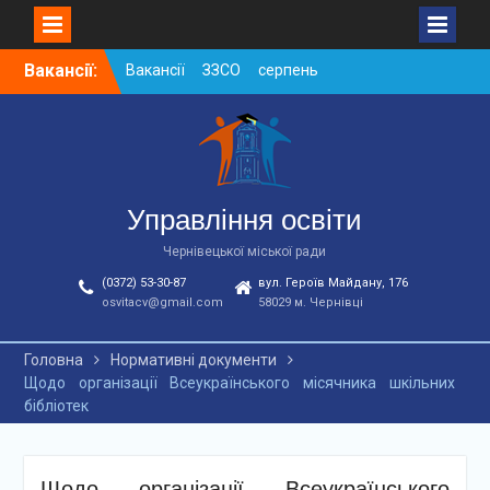
Skip
Вакансії:
Вакансії ЗЗСО серпень
to
2026
content
Вакансії ЗЗСО червень
2026
Вакансії у ЗДО та
дошкільних підрозділах
ЗЗСО станом на
Управління освіти
01.08.2026 р.
Чернівецької міської ради
(0372) 53-30-87
вул. Героїв Майдану, 176
osvitacv@gmail.com
58029 м. Чернівці
Головна
Нормативні документи
Щодо організації Всеукраїнського місячника шкільних
бібліотек
Щодо організації Всеукраїнського