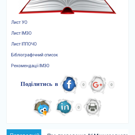
Лист УО
Лист ІМЗО
Лист ІППОЧО
Бібліографічний список
Рекомендації ІМЗО
Поділитись в
0
0
0
Навігація
Попередній: