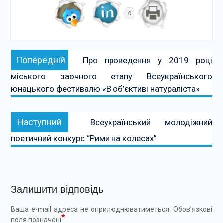
0
Навігація
Попередній:
Попередній
Про проведення у 2019 році
записів
міського заочного етапу Всеукраїнського
юнацького фестивалю «В об’єктиві натураліста»
Наступний:
Наступний
Всеукраїнський молодіжний
поетичний конкурс “Рими на колесах”
Залишити відповідь
Ваша e-mail адреса не оприлюднюватиметься.
Обов’язкові
*
поля позначені