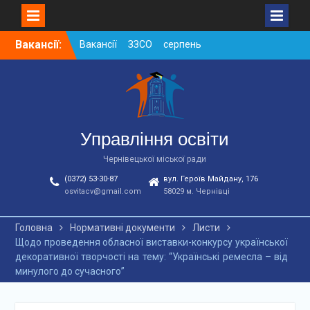
Skip
Вакансії:
Вакансії ЗЗСО серпень
to
2026
content
Вакансії ЗЗСО червень
2026
Вакансії у ЗДО та
дошкільних підрозділах
ЗЗСО станом на
Управління освіти
01.08.2026 р.
Чернівецької міської ради
(0372) 53-30-87
вул. Героїв Майдану, 176
osvitacv@gmail.com
58029 м. Чернівці
Головна
Нормативні документи
Листи
Щодо проведення обласної виставки-конкурсу української
декоративної творчості на тему: “Українські ремесла – від
минулого до сучасного”