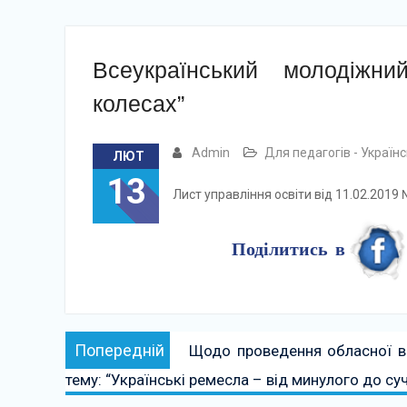
Всеукраїнський молодіжн
колесах”
Admin
Для педагогів - Україн
ЛЮТ
13
Лист управління освіти від 11.02.201
Поділитись в
Навігація
Попередній:
Попередній
Щодо проведення обласної ви
записів
тему: “Українські ремесла – від минулого до су