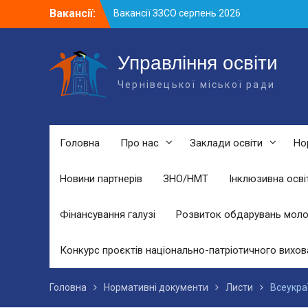
Skip
Вакансії:
Вакансії ЗЗСО серпень 2026
to
Вакансії ЗЗСО червень 2026
content
Вакансії у ЗДО та дошкільних
підрозділах ЗЗСО станом на 01.08.2026
Управління освіти
р.
Чернівецької міської ради
Головна
Про нас
Заклади освіти
Но
Новини партнерів
ЗНО/НМТ
Інклюзивна осві
Фінансування галузі
Розвиток обдарувань моло
Конкурс проєктів національно-патріотичного вихов
Головна
Нормативні документи
Листи
Всеукра