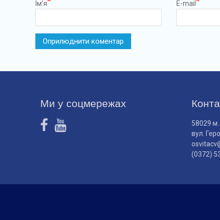
*
*
Ім’я
E-mail
Ми у соцмережах
Конта
58029 м.
вул. Гер
osvitacv
(0372) 5