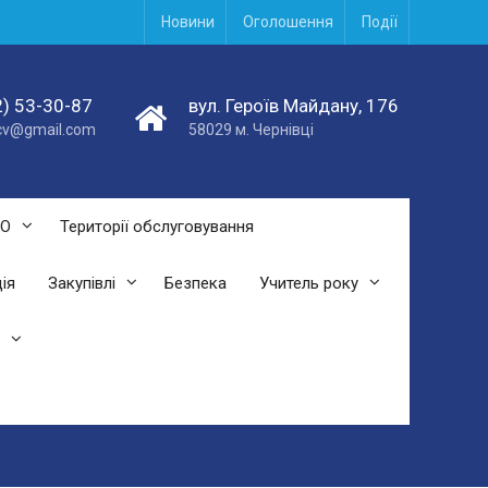
Новини
Оголошення
Події
) 53-30-87
вул. Героїв Майдану, 176
acv@gmail.com
58029 м. Чернівці
СО
Території обслуговування
ія
Закупівлі
Безпека
Учитель року