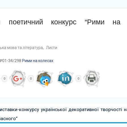
ий поетичний конкурс “Рими на
ська мова та література
,
Листи
9 №01-34/298
Рими на колесах
0
0
0
ставки-конкурсу української декоративної творчості н
часного”