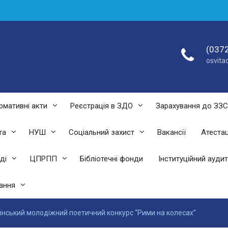
(0372
osvit
рмативні акти
Реєстрація в ЗДО
Зарахування до ЗЗ
та
НУШ
Соціальний захист
Вакансії
Атестац
ді
ЦПРПП
Бібліотечні фонди
Інституційний аудит
ання
їнський молодіжний поетичний конкурс “Рими на колесах”