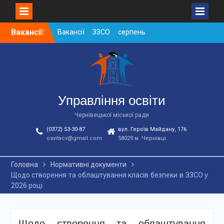
Skip
Вакансії:
Вакансії ЗЗСО серпень
to
2026
content
Вакансії ЗЗСО червень
2026
Вакансії у ЗДО та
дошкільних підрозділах
ЗЗСО станом на
Управління освіти
01.08.2026 р.
Чернівецької міської ради
(0372) 53-30-87
вул. Героїв Майдану, 176
osvitacv@gmail.com
58029 м. Чернівці
Головна
Нормативні документи
Щодо створення та облаштування класів безпеки в ЗЗСО у
2026 році
Щодо створення та облаштування