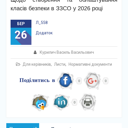
класів безпеки в ЗЗСО у 2026 році
Л_558
БЕР
26
Додаток
Курилич Василь Васильович
Для керівників
,
Листи
,
Нормативні документи
Поділитись в
0
0
0
Навігація
Попередній: