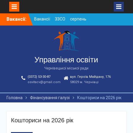
Skip
Вакансії:
Вакансії ЗЗСО серпень
to
2026
content
Вакансії ЗЗСО червень
2026
Вакансії у ЗДО та
дошкільних підрозділах
ЗЗСО станом на
Управління освіти
01.08.2026 р.
Чернівецької міської ради
(0372) 53-30-87
вул. Героїв Майдану, 176
osvitacv@gmail.com
58029 м. Чернівці
Головна
Фінансування галузі
Кошториси на 2026 рік
Кошториси на 2026 рік