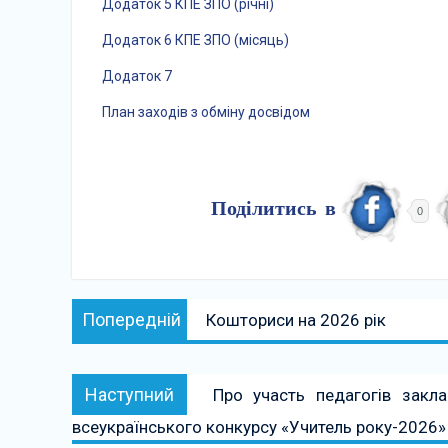
Додаток 5 КПЕ ЗПО (річні)
Додаток 6 КПЕ ЗПО (місяць)
Додаток 7
План заходів з обміну досвідом
Поділитись в
0
Навігація
Попередній:
Попередній
Кошториси на 2026 рік
записів
Наступний:
Наступний
Про участь педагогів закл
всеукраїнського конкурсу «Учитель року-2026» 