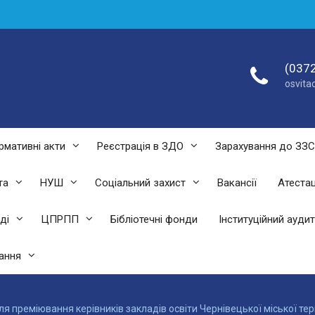
(0372
osvit
рмативні акти
Реєстрація в ЗДО
Зарахування до ЗЗ
та
НУШ
Соціальний захист
Вакансії
Атестац
ді
ЦПРПП
Бібліотечні фонди
Інституційний аудит
ання
 преміювання керівників закладів освіти Чернівецької міської тер