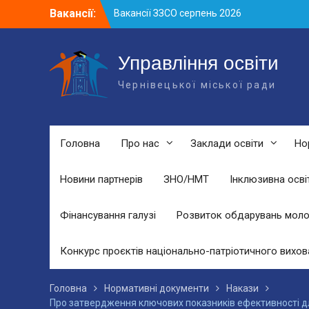
Skip
Вакансії:
Вакансії ЗЗСО серпень 2026
to
Вакансії ЗЗСО червень 2026
content
Вакансії у ЗДО та дошкільних
підрозділах ЗЗСО станом на 01.08.2026
Управління освіти
р.
Чернівецької міської ради
Головна
Про нас
Заклади освіти
Но
Новини партнерів
ЗНО/НМТ
Інклюзивна осві
Фінансування галузі
Розвиток обдарувань моло
Конкурс проєктів національно-патріотичного вихов
Головна
Нормативні документи
Накази
Про затвердження ключових показників ефективності для