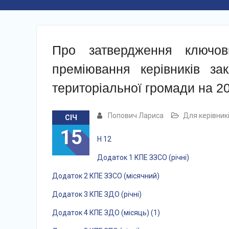
Про затвердження ключов
преміювання керівників зак
територіальної громади на 20
Попович Лариса
Для керівник
СІЧ
15
Н 12
Додаток 1 КПЕ ЗЗСО (річні)
Додаток 2 КПЕ ЗЗСО (місячний)
Додаток 3 КПЕ ЗДО (річні)
Додаток 4 КПЕ ЗДО (місяць) (1)