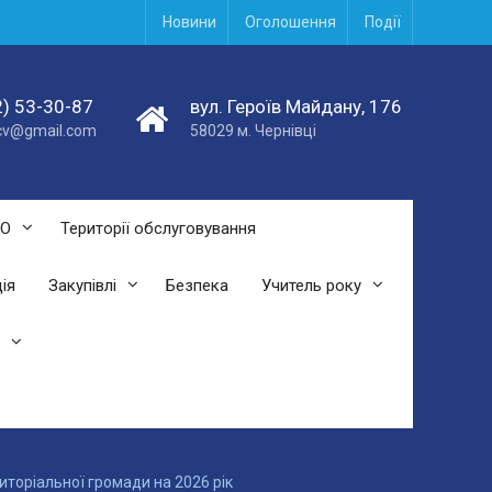
Новини
Оголошення
Події
) 53-30-87
вул. Героїв Майдану, 176
acv@gmail.com
58029 м. Чернівці
СО
Території обслуговування
ія
Закупівлі
Безпека
Учитель року
иторіальної громади на 2026 рік