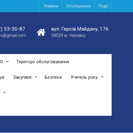
Новини
Оголошення
Події
) 53-30-87
вул. Героїв Майдану, 176
acv@gmail.com
58029 м. Чернівці
СО
Території обслуговування
ія
Закупівлі
Безпека
Учитель року