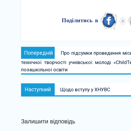
Поділитись в
0
Навігація
Попередній:
Попередній
Про підсумки проведення міс
записів
технічної творчості учнівської молоді «Child
позашкільної освіти
Наступний:
Наступний
Щодо вступу у ХНУВС
Залишити відповідь