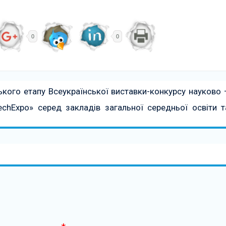
0
0
ького етапу Всеукраїнської виставки-конкурсу науково 
TechEхpo» серед закладів загальної середньої освіти т