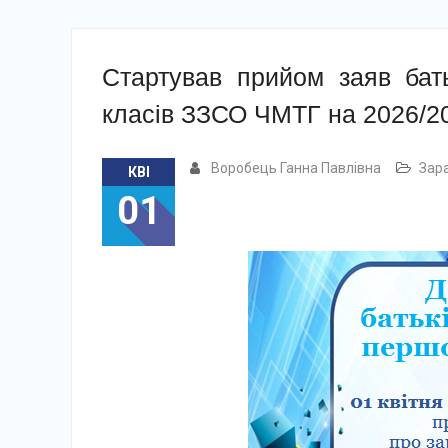
Стартував прийом заяв бать
класів ЗЗСО ЧМТГ на 2026/20
Воробець Ганна Павлівна
Зара
КВІ
01