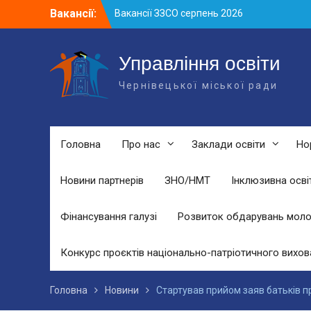
Skip
Вакансії:
Вакансії ЗЗСО серпень 2026
to
Вакансії ЗЗСО червень 2026
content
Вакансії у ЗДО та дошкільних
підрозділах ЗЗСО станом на 01.08.2026
Управління освіти
р.
Чернівецької міської ради
Головна
Про нас
Заклади освіти
Но
Новини партнерів
ЗНО/НМТ
Інклюзивна осві
Фінансування галузі
Розвиток обдарувань моло
Конкурс проєктів національно-патріотичного вихов
Головна
Новини
Стартував прийом заяв батьків пр