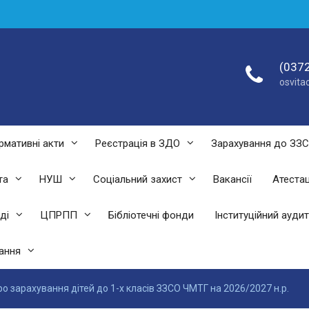
(0372
osvit
рмативні акти
Реєстрація в ЗДО
Зарахування до ЗЗ
та
НУШ
Соціальний захист
Вакансії
Атестац
ді
ЦПРПП
Бібліотечні фонди
Інституційний аудит
ання
о зарахування дітей до 1-х класів ЗЗСО ЧМТГ на 2026/2027 н.р.