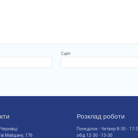
Сайт
кти
Розклад роботи
 Чернівці
Понеділок - Четвер 8-30 - 17-
оїв Майдану, 176
обід 12-30 - 13-30