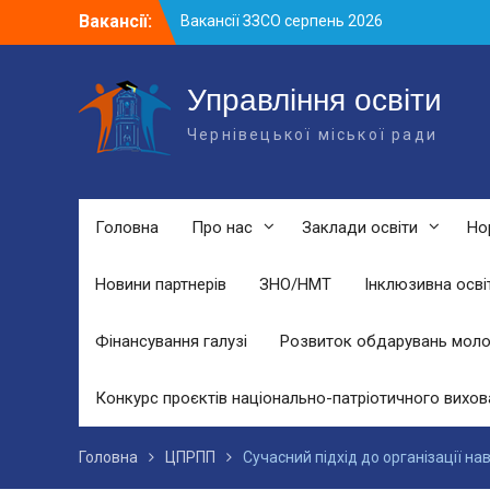
Skip
Вакансії:
Вакансії ЗЗСО серпень 2026
to
Вакансії ЗЗСО червень 2026
content
Вакансії у ЗДО та дошкільних
підрозділах ЗЗСО станом на 01.08.2026
Управління освіти
р.
Чернівецької міської ради
Головна
Про нас
Заклади освіти
Но
Новини партнерів
ЗНО/НМТ
Інклюзивна осві
Фінансування галузі
Розвиток обдарувань моло
Конкурс проєктів національно-патріотичного вихов
Головна
ЦПРПП
Сучасний підхід до організації н