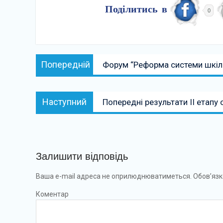
Поділитись в
0
Навігація
Попередній:
Попередній
Форум “Реформа системи шкіл
записів
Наступний:
Наступний
Попередні результати ІІ етапу
Залишити відповідь
Ваша e-mail адреса не оприлюднюватиметься.
Обов’язк
Коментар