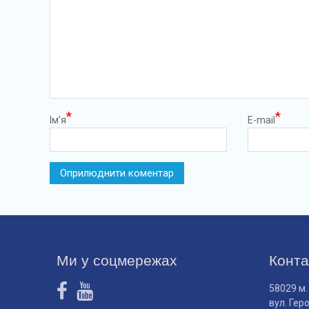
*
*
Ім’я
E-mail
Ми у соцмережах
Конта
58029 м.
вул. Гер