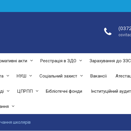
(0372
osvit
рмативні акти
Реєстрація в ЗДО
Зарахування до ЗЗ
та
НУШ
Соціальний захист
Вакансії
Атестац
ді
ЦПРПП
Бібліотечні фонди
Інституційний аудит
ання
авчання школярів