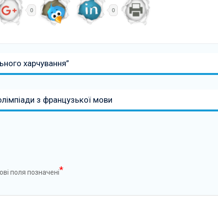
0
0
ьного харчування”
 олімпіади з французької мови
*
ові поля позначені