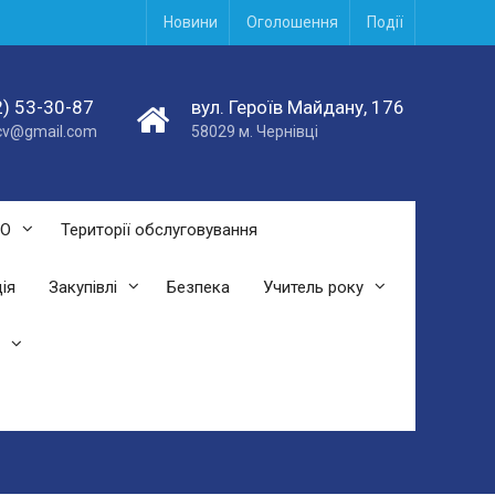
Новини
Оголошення
Події
) 53-30-87
вул. Героїв Майдану, 176
acv@gmail.com
58029 м. Чернівці
СО
Території обслуговування
ія
Закупівлі
Безпека
Учитель року