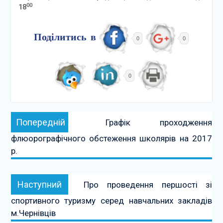
00
18
Поділитись в
0
0
0
Навігація
Попередній:
Попередній
Графік проходження
записів
флюорографічного обстеження школярів на 2017
р.
Наступний:
Наступний
Про проведення першості зі
спортивного туризму серед навчальних закладів
м.Чернівців