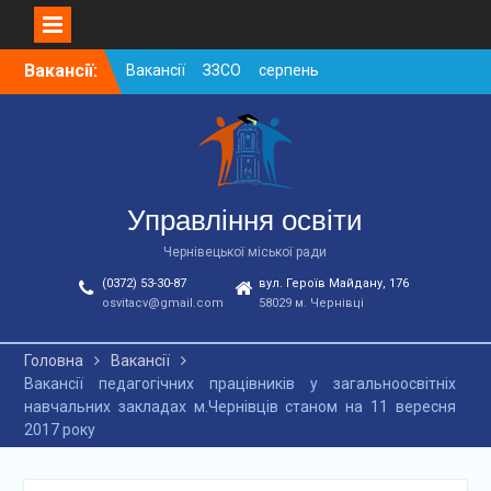
Skip
Вакансії:
Вакансії ЗЗСО серпень
to
2026
content
Вакансії ЗЗСО червень
2026
Вакансії у ЗДО та
дошкільних підрозділах
ЗЗСО станом на
Управління освіти
01.08.2026 р.
Чернівецької міської ради
(0372) 53-30-87
вул. Героїв Майдану, 176
osvitacv@gmail.com
58029 м. Чернівці
Головна
Вакансії
Вакансії педагогічних працівників у загальноосвітніх
навчальних закладах м.Чернівців станом на 11 вересня
2017 року