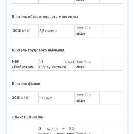
місце
Вчитель образотворчого мистецтва
Постійне
ЗОШ № 41
2,5 години
місце
Вчитель трудового навчання
НВК
18 годин
Постійне
«Любисток»
(обслуговуюча)
місце
Вчитель фізики
Постійне
ЗОШ № 41
11 годин
місце
«Захист Вітчизни»
3 години + 0,5