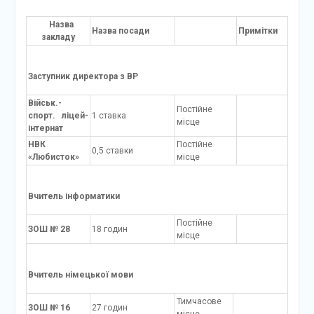
Назва
Назва посади
Примітки
закладу
Заступник директора з ВР
Військ.-
Постійне
спорт. ліцей-
1 ставка
місце
інтернат
НВК
Постійне
0,5 ставки
«Любисток»
місце
Вчитель інформатики
Постійне
ЗОШ № 28
18 годин
місце
Вчитель німецької мови
Тимчасове
ЗОШ № 16
27 годин