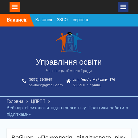
Skip
Вакансії:
Вакансії ЗЗСО серпень
to
2026
content
Вакансії ЗЗСО червень
2026
Вакансії у ЗДО та
дошкільних підрозділах
ЗЗСО станом на
Управління освіти
01.08.2026 р.
Чернівецької міської ради
(0372) 53-30-87
вул. Героїв Майдану, 176
osvitacv@gmail.com
58029 м. Чернівці
Головна
ЦПРПП
Вебінар «Психологія підліткового віку. Практики роботи з
підлітками»
Вебінар «Психологія підліткового віку.