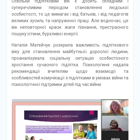
Оскільки підлітковий вік є досить складним і
суперечливим періодом становлення людської
особистості, то це вимагає і від батьків, і від педагогів
великих зусиль та напруженої праці. Але водночас, це
вік неповторної краси: жаги пізнання, пристрасного
пошуку істини, бурхливої енергії.
Наталія Матейчук розкрила важливість підліткового
віку для становлення майбутньої дорослої людини,
проаналізувала соціальну ситуацію особистісного
зростання сучасного підлітка. Психологиня надала
рекомендації вчителям щодо взаємодії та
особливостей комунікації з підлітками в умовах війни та
психологічної підтримки дітей під час війни.