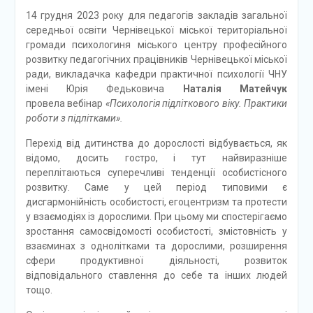
14 грудня 2023 року для педагогів закладів загальної
середньої освіти Чернівецької міської територіальної
громади психологиня міського центру професійного
розвитку педагогічних працівників Чернівецької міської
ради, викладачка кафедри практичної психології ЧНУ
імені Юрія Федьковича
Наталія Матейчук
провела вебінар
«Психологія підліткового віку. Практики
роботи з підлітками».
Перехід від дитинства до дорослості відбувається, як
відомо, досить гостро, і тут найвиразніше
переплітаються суперечливі тенденції особистісного
розвитку. Саме у цей період типовими є
дисгармонійність особистості, егоцентризм та протести
у взаємодіях із дорослими. При цьому ми спостерігаємо
зростання самосвідомості особистості, змістовність у
взаєминах з однолітками та дорослими, розширення
сфери продуктивної діяльності, розвиток
відповідального ставлення до себе та інших людей
тощо.