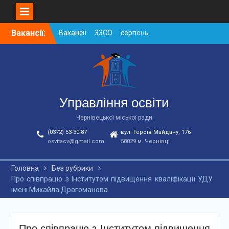
Вакансії ЗЗСО серпень
2026
Skip
Вакансії:
Вакансії ЗЗСО червень
to
2026
content
Вакансії у ЗДО та
дошкільних підрозділах
ЗЗСО станом на
01.08.2026 р.
Управління освіти
Чернівецької міської ради
(0372) 53-30-87
вул. Героїв Майдану, 176
osvitacv@gmail.com
58029 м. Чернівці
Головна
Без рубрики
Про співпрацю з Інститутом підвищення кваліфікації УДУ
імені Михайла Драгоманова
Про співпрацю з Інститутом підвищення