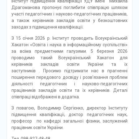
Інститут підвищення кваліфікації УДУ імені Михайла
Драгоманова пропонує поглибити співпрацю шляхом
участі педагогічних і науково-педагогічних працівників,
а також керівників закладів освіти у безкоштовних
заходах з підвищення кваліфікації.
З 15 січня 2026 р. Інститут проводить Всеукраїнський
Хакатон «Освіта і наука в інформаційному суспільстві»
за всіма предметними галузями. 5 березня 2026
проводимо такий Всеукраїнський Хакатон для
керівників закладів освіти України та їх
заступників . Просимо підтримати нас в прагненні
поширення передового досвіду і розв’язання проблем
діяльності педагогічних і науково-педагогічних
працівників закладів освіти та їх керівників. Деталі
співпраці відображені в додатка.
З повагою, Володимир Сергієнко, директор Інституту
підвищення кваліфікації, доктор педагогічних наук,
професор по кафедрі загальної фізики, заслужений
працівник освіти України.
Тел. 098-927-48-48