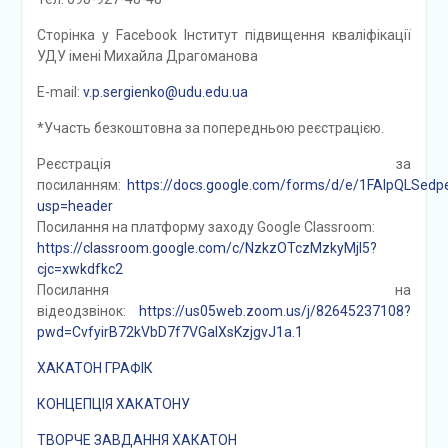
Сторінка у Facebook Інститут підвищення кваліфікації
УДУ імені Михайла Драгоманова
E-mail:
v.p.sergienko@udu.edu.ua
*Участь безкоштовна за попередньою реєстрацією.
Реєстрація за
посиланням:
https://docs.google.com/forms/d/e/1FAIpQLSe
usp=header
Посилання на платформу заходу Google Classroom:
https://classroom.google.com/c/NzkzOTczMzkyMjI5?
cjc=xwkdfkc2
Посилання на
відеодзвінок:
https://us05web.zoom.us/j/82645237108?
pwd=CvfyirB72kVbD7f7VGaIXsKzjgvJ1a.1
ХАКАТОН ГРАФІК
КОНЦЕПЦІЯ ХАКАТОНУ
ТВОРЧЕ ЗАВДАННЯ ХАКАТОН