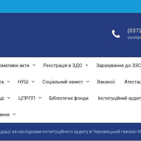
(0372
osvit
рмативні акти
Реєстрація в ЗДО
Зарахування до ЗЗ
та
НУШ
Соціальний захист
Вакансії
Атестац
ді
ЦПРПП
Бібліотечні фонди
Інституційний аудит
ання
ації за наслідками інституційного аудиту в Чернівецькій гімназії 