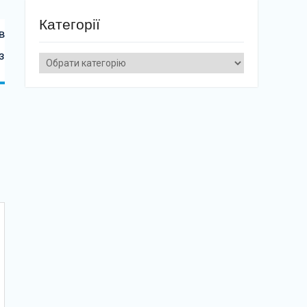
Категорії
в
з
Категорії