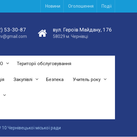
Новини
Оголошення
Події
) 53-30-87
вул. Героїв Майдану, 176
acv@gmail.com
58029 м. Чернівці
СО
Території обслуговування
ія
Закупівлі
Безпека
Учитель року
№ 10 Чернівецької міської ради