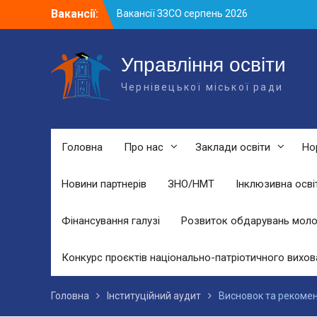
Skip
Вакансії:
Вакансії ЗЗСО серпень 2026
to
Вакансії ЗЗСО червень 2026
content
Вакансії у ЗДО та дошкільних
підрозділах ЗЗСО станом на 01.08.2026
Управління освіти
р.
Чернівецької міської ради
Головна
Про нас
Заклади освіти
Но
Новини партнерів
ЗНО/НМТ
Інклюзивна осві
Фінансування галузі
Розвиток обдарувань моло
Конкурс проєктів національно-патріотичного вихов
Головна
Інституційний аудит
Висновок та рекоменд