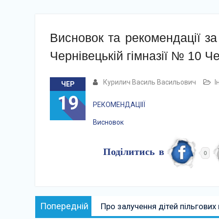
Висновок та рекомендації за
Чернівецькій гімназії № 10 Че
Курилич Василь Васильович
І
ЧЕР
19
РЕКОМЕНДАЦІІЇ
Висновок
Поділитись в
0
Навігація
Попередній:
Попередній
Про залучення дітей пільгових 
записів