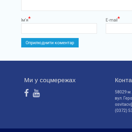
*
*
Ім’я
E-mail
Ми у соцмережах
Конта
58029 м.
вул. Гер
osvitacv
(0372) 5