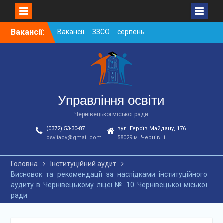
Skip
Вакансії:
Вакансії ЗЗСО серпень
to
2026
content
Вакансії ЗЗСО червень
2026
Вакансії у ЗДО та
дошкільних підрозділах
ЗЗСО станом на
Управління освіти
01.08.2026 р.
Чернівецької міської ради
(0372) 53-30-87
вул. Героїв Майдану, 176
osvitacv@gmail.com
58029 м. Чернівці
Головна
Інституційний аудит
Висновок та рекомендації за наслідками інституційного
аудиту в Чернівецькому ліцеї № 10 Чернівецької міської
ради