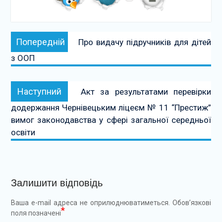
Навігація
Попередній:
Попередній
Про видачу підручників для дітей
записів
з ООП
Наступний:
Наступний
Акт за результатами перевірки
додержання Чернівецьким ліцеєм № 11 “Престиж”
вимог законодавства у сфері загальної середньої
освіти
Залишити відповідь
Ваша e-mail адреса не оприлюднюватиметься.
Обов’язкові
*
поля позначені