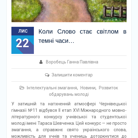
Коли Слово стає світлом в
ЛИС
22
темні часи…
Воробець Ганна Павлівна
Залишити коментар
Інтелектуальні змагання
,
Новини
,
Розвиток
обдарувань молоді
У затишній та натхненній атмосфері Чернівецької
гімназії №11 відбувся II етап XVl Міжнародного мовно-
літературного конкурсу учнівської та студентської
молоді імені Тараса Шевченка. Цей конкурс — не просто
змагання, а справжнє свято українського слова,
можливість для учнів та учениць доторкнутися до