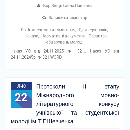
Воробець Ганна Павлівна
Залишити коментар
Інтелектуальні змагання
,
Для керівників
,
Накази
,
Нормативні документи
,
Розвиток
обдарувань молоді
Наказ УО від 24.11.2025 № 321_ Наказ УО від
24.11.20245р. № 321 WORD
Протоколи ІІ етапу
ЛИС
22
Міжнародного мовно-
літературного конкусу
учнівської та студентської
молоді ім.Т.Г.Шевченка