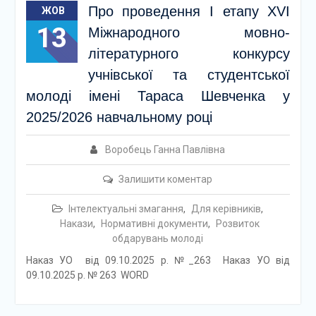
Про проведення І етапу ХVІ
ЖОВ
13
Міжнародного мовно-
літературного конкурсу
учнівської та студентської
молоді імені Тараса Шевченка у
2025/2026 навчальному році
Воробець Ганна Павлівна
Залишити коментар
Інтелектуальні змагання
,
Для керівників
,
Накази
,
Нормативні документи
,
Розвиток
обдарувань молоді
Наказ УО від 09.10.2025 р. №_263 Наказ УО від
09.10.2025 р. № 263 WORD