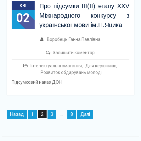
Про підсумки ІІІ(ІІ) етапу XXV
КВІ
02
Міжнародного конкурсу з
української мови ім.П.Яцика
Воробець Ганна Павлівна
Залишити коментар
Інтелектуальні змагання
,
Для керівників
,
Розвиток обдарувань молоді
Підсумковий наказ ДОН
Навігація
Назад
1
3
8
Далі
2
…
записів