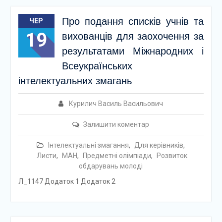
Про подання списків учнів та
ЧЕР
19
вихованців для заохочення за
результатами Міжнародних і
Всеукраїнських
інтелектуальних змагань
Курилич Василь Васильович
Залишити коментар
Інтелектуальні змагання
,
Для керівників
,
Листи
,
МАН
,
Предметні олімпіади
,
Розвиток
обдарувань молоді
Л_1147 Додаток 1 Додаток 2