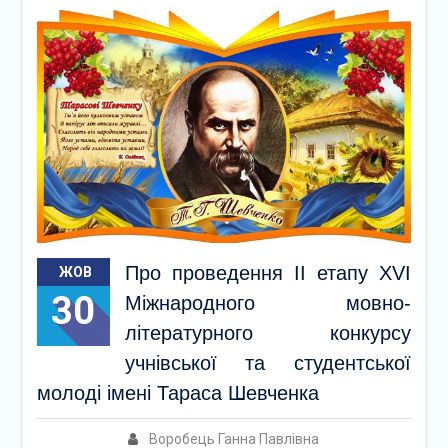
Про проведення ІІ етапу ХVІ
ЖОВ
30
Міжнародного мовно-
літературного конкурсу
учнівської та студентської
молоді імені Тараса Шевченка
Воробець Ганна Павлівна