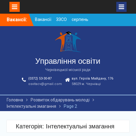
Вакансії ЗЗСО серпень
2026
Skip
Вакансії:
Вакансії ЗЗСО червень
to
2026
content
Вакансії у ЗДО та
дошкільних підрозділах
ЗЗСО станом на
01.08.2026 р.
Управління освіти
Чернівецької міської ради
(0372) 53-30-87
вул. Героїв Майдану, 176
osvitacv@gmail.com
58029 м. Чернівці
Головна
Розвиток обдарувань молоді
Інтелектуальні змагання
Page 2
Категорія: Інтелектуальні змагання