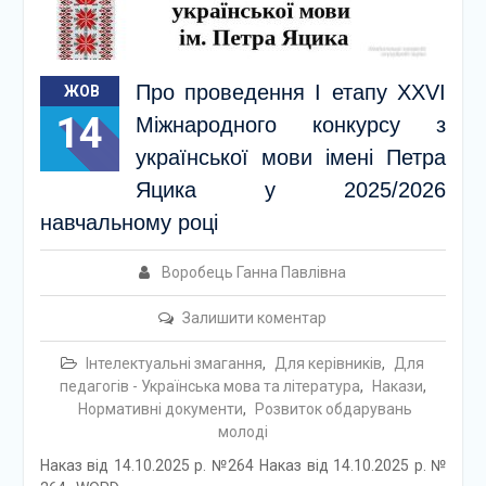
Про проведення І етапу ХХVІ
ЖОВ
14
Міжнародного конкурсу з
української мови імені Петра
Яцика у 2025/2026
навчальному році
Воробець Ганна Павлівна
Залишити коментар
Інтелектуальні змагання
,
Для керівників
,
Для
педагогів - Українська мова та література
,
Накази
,
Нормативні документи
,
Розвиток обдарувань
молоді
Наказ від 14.10.2025 р. №264 Наказ від 14.10.2025 р. №