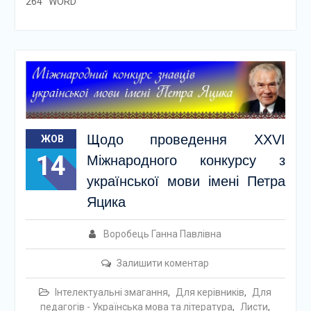
264 WORD
Щодо проведення ХХVІ
ЖОВ
14
Міжнародного конкурсу з
української мови імені Петра
Яцика
Воробець Ганна Павлівна
Залишити коментар
Інтелектуальні змагання
,
Для керівників
,
Для
педагогів - Українська мова та література
,
Листи
,