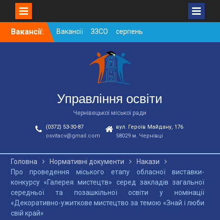
Skip
Вакансії:
Вакансії ЗЗСО серпень
to
2026
content
Вакансії ЗЗСО червень
2026
Вакансії у ЗДО та
дошкільних підрозділах
ЗЗСО станом на
Управління освіти
01.08.2026 р.
Чернівецької міської ради
(0372) 53-30-87
вул. Героїв Майдану, 176
osvitacv@gmail.com
58029 м. Чернівці
Головна
Нормативні документи
Накази
Про проведення міського етапу обласної виставки-
конкурсу «Галерея мистецтв» серед закладів загальної
середньої та позашкільної освіти у номінації
«Декоративно-ужиткове мистецтво за темою «Знай і люби
свій край»