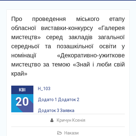
Про проведення міського етапу
обласної виставки-конкурсу «Галерея
мистецтв» серед закладів загальної
середньої та позашкільної освіти у
номінації «Декоративно-ужиткове
мистецтво за темою «Знай і люби свій
край»
Н_103
КВІ
20
Додато 1 Додаток 2
Додаток 3 Заявка
Кричун Ксенія
Накази