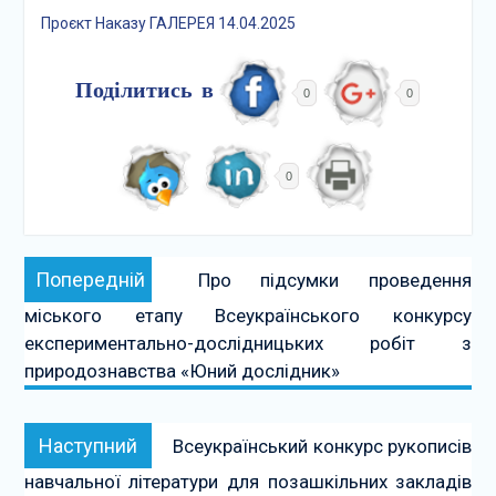
Проєкт Наказу ГАЛЕРЕЯ 14.04.2025
Поділитись в
0
0
0
Навігація
Попередній:
Попередній
Про підсумки проведення
записів
міського етапу Всеукраїнського конкурсу
експериментально-дослідницьких робіт з
природознавства «Юний дослідник»
Наступний:
Наступний
Всеукраїнський конкурс рукописів
навчальної літератури для позашкільних закладів