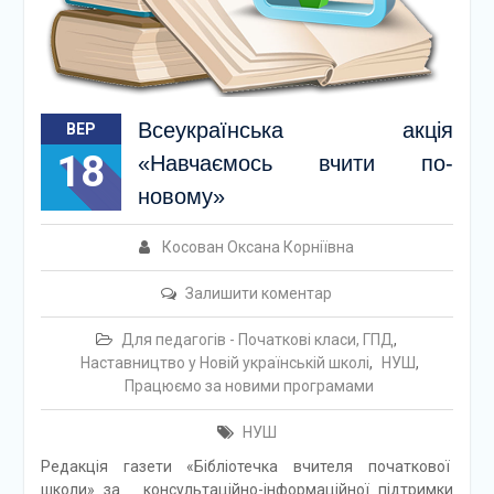
Всеукраїнська акція
ВЕР
18
«Навчаємось вчити по-
новому»
Косован Оксана Корніївна
Залишити коментар
Для педагогів - Початкові класи, ГПД
,
Наставництво у Новій українській школі
,
НУШ
,
Працюємо за новими програмами
НУШ
Редакція газети «Бібліотечка вчителя початкової
школи» за консультаційно-інформаційної підтримки