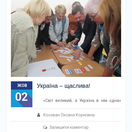
Україна – щаслива!
ЖОВ
02
«Світ великий, а Україна в нім одна»
Косован Оксана Корніївна
Залишити коментар