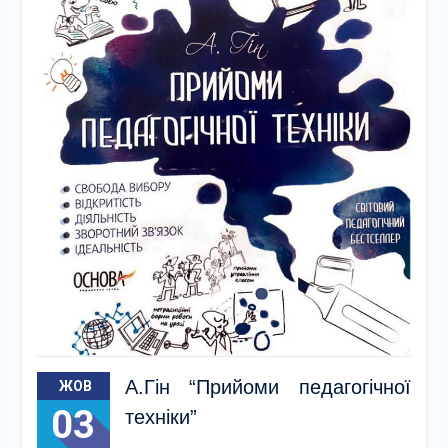
А.Гін “Прийоми педагогічної
ЖОВ
03
техніки”