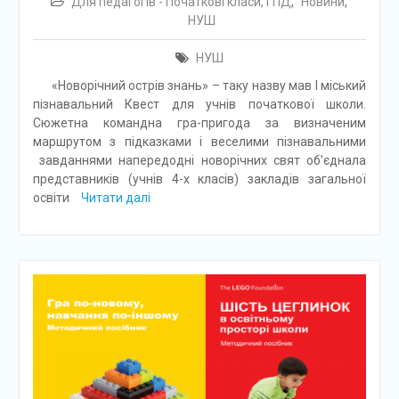
Для педагогів - Початкові класи, ГПД
,
Новини
,
НУШ
НУШ
«Новорічний острів знань» – таку назву мав І міський
пізнавальний Квест для учнів початкової школи.
Сюжетна командна гра-пригода за визначеним
маршрутом з підказками і веселими пізнавальними
завданнями напередодні новорічних свят об’єднала
представників (учнів 4-х класів) закладів загальної
освіти
Читати далі