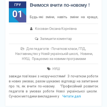
Вчимося вчити по-новому !
ГРУ
01
Будь-які зміни, навіть зміни на краще,
Косован Оксана Корніївна
Залишити коментар
Для педагогів - Початкові класи, ГПД
,
Наставництво у Новій українській школі
,
Новини
,
НУШ
,
Працюємо за новими програмами
НУШ
завжди пов’язані з незручностями! З початком роботи
в нових умовах, разом шукаємо відповіді на запитання
про те, як вчити по-новому. “Професійний розвиток
педагогів в умовах роботи Нової української школи.
Сучасні методики викладання у
Читати далі