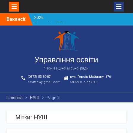
Skip
Вакансії:
Вакансії ЗЗСО червень
to
2026
content
Вакансії у ЗДО та
дошкільних підрозділах
ЗЗСО станом на
01.08.2026 р.
Вакансії ЗЗСО серпень
Управління освіти
2026
Чернівецької міської ради
(0372) 53-30-87
вул. Героїв Майдану, 176
osvitacv@gmail.com
58029 м. Чернівці
Головна
НУШ
Page 2
Мітки: НУШ