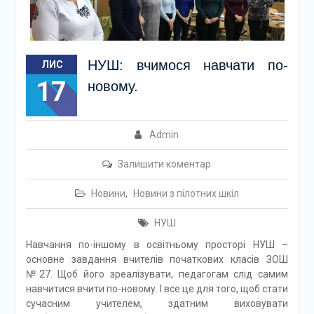
НУШ: вчимося навчати по-
ЛИС
17
новому.
Admin
Залишити коментар
Новини
,
Новини з пілотних шкіл
НУШ
Навчання по-іншому в освітньому просторі НУШ –
основне завдання вчителів початкових класів ЗОШ
№27. Щоб його зреалізувати, педагогам слід самим
навчитися вчити по-новому. І все це для того, щоб стати
сучасним учителем, здатним виховувати