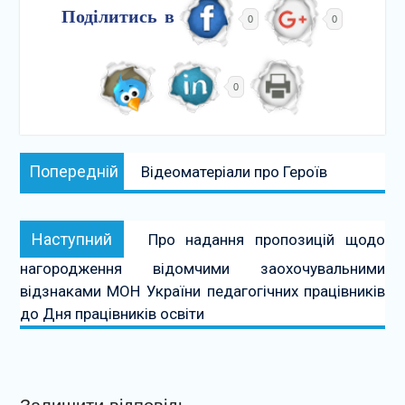
Поділитись в
0
0
0
Навігація
Попередній:
Попередній
Відеоматеріали про Героїв
записів
Наступний:
Наступний
Про надання пропозицій щодо
нагородження відомчими заохочувальними
відзнаками МОН України педагогічних працівників
до Дня працівників освіти