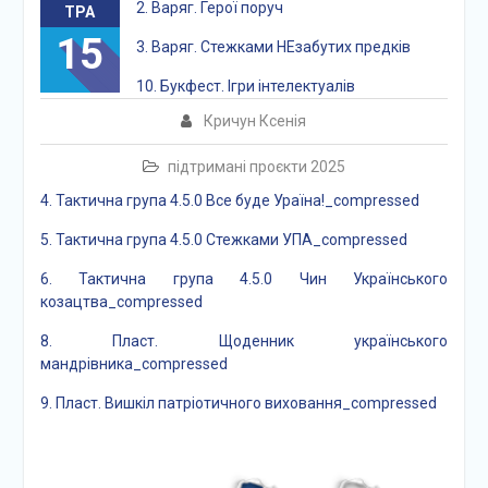
2. Варяг. Герої поруч
ТРА
15
3. Варяг. Стежками НЕзабутих предків
10. Букфест. Ігри інтелектуалів
Кричун Ксенія
підтримані проєкти 2025
4. Тактична група 4.5.0 Все буде Ураїна!_compressed
5. Тактична група 4.5.0 Стежками УПА_compressed
6. Тактична група 4.5.0 Чин Українського
козацтва_compressed
8. Пласт. Щоденник українського
мандрівника_compressed
9. Пласт. Вишкіл патріотичного виховання_compressed