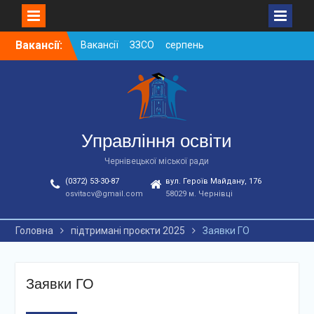
Skip
Вакансії:
Вакансії ЗЗСО серпень
to
2026
content
Вакансії ЗЗСО червень
2026
Вакансії у ЗДО та
дошкільних підрозділах
ЗЗСО станом на
Управління освіти
01.08.2026 р.
Чернівецької міської ради
(0372) 53-30-87
вул. Героїв Майдану, 176
osvitacv@gmail.com
58029 м. Чернівці
Головна
підтримані проєкти 2025
Заявки ГО
Заявки ГО